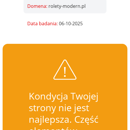
Domena:
rolety-modern.pl
Data badania:
06-10-2025
Kondycja Twojej
strony nie jest
najlepsza. Część