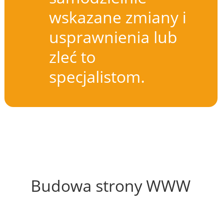
wskazane zmiany i
usprawnienia lub
zleć to
specjalistom.
52%
Budowa strony WWW