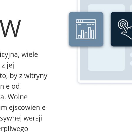
WW
icyjna, wiele
z jej
to, by z witryny
żnie od
na. Wolne
umiejscowienie
sywnej wersji
erpliwego