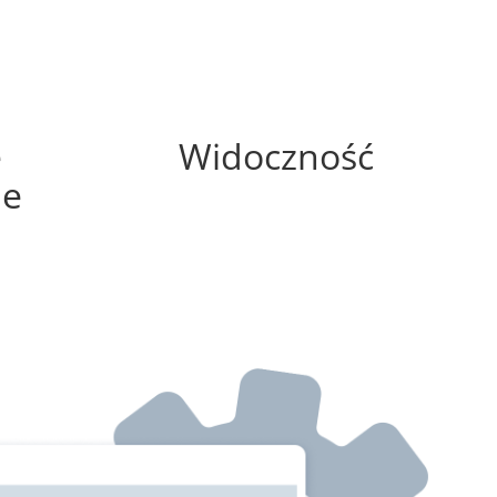
0%
e
Widoczność
ne