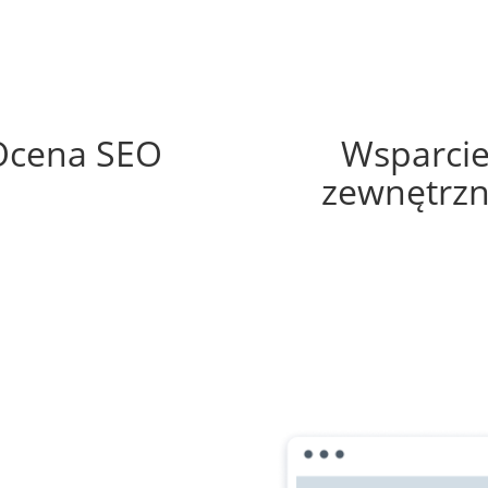
86%
60%
Ocena SEO
Wsparci
zewnętrz