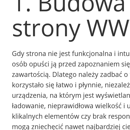
1. Budowa
strony W
Gdy strona nie jest funkcjonalna i intu
osób opuści ją przed zapoznaniem się 
zawartością. Dlatego należy zadbać o 
korzystało się łatwo i płynnie, niezale
urządzenia, na którym jest wyświetla
ładowanie, nieprawidłowa wielkość i 
klikalnych elementów czy brak respon
mogą zniechęcić nawet najbardziej ci