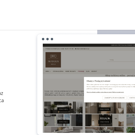
az
ca