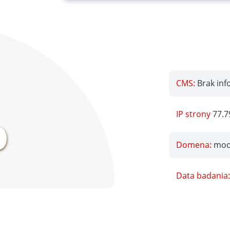
CMS:
Brak inf
%
IP strony
77.7
Domena:
mod
Data badania