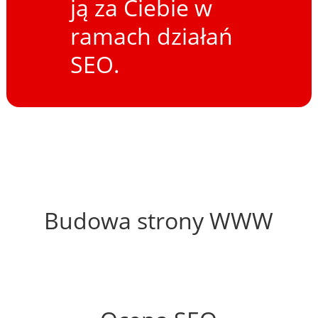
ją za Ciebie w
ramach działań
SEO.
57%
Budowa strony WWW
61%