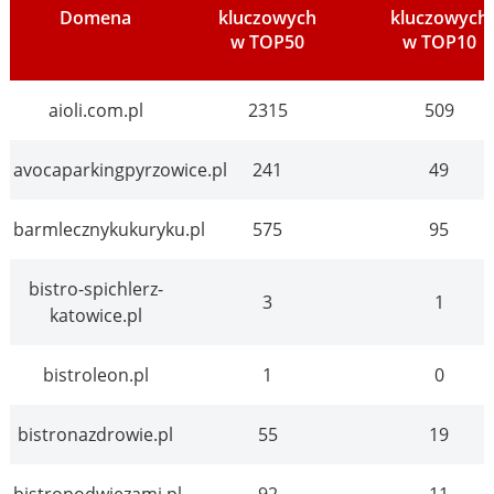
Domena
kluczowych
kluczowych
w TOP50
w TOP10
aioli.com.pl
2315
509
avocaparkingpyrzowice.pl
241
49
barmlecznykukuryku.pl
575
95
bistro-spichlerz-
3
1
katowice.pl
bistroleon.pl
1
0
bistronazdrowie.pl
55
19
bistropodwiezami.pl
92
11