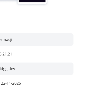
ormacji
6.21.21
idgg.dev
:
22-11-2025