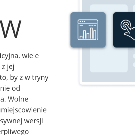
WW
icyjna, wiele
z jej
to, by z witryny
żnie od
na. Wolne
umiejscowienie
sywnej wersji
erpliwego