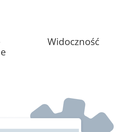
0%
e
Widoczność
ne