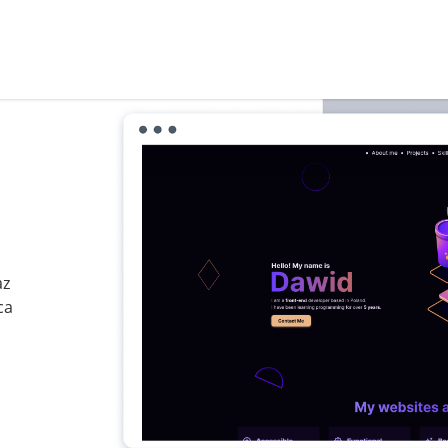
az
ca