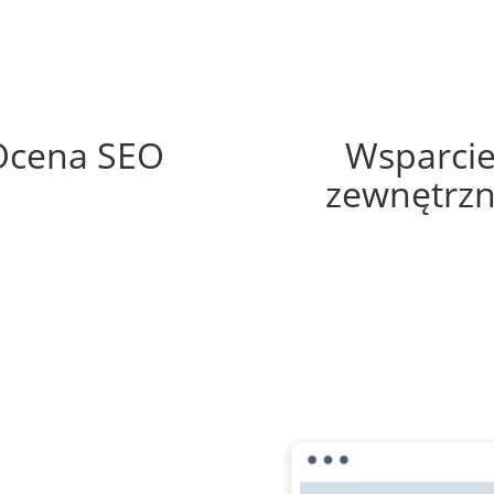
89%
25%
Ocena SEO
Wsparci
zewnętrz