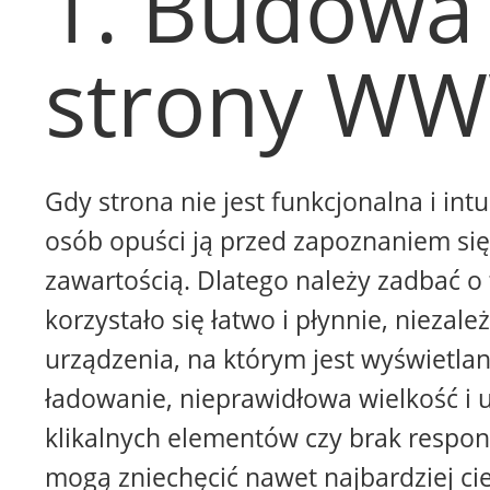
1. Budowa
strony W
Gdy strona nie jest funkcjonalna i intu
osób opuści ją przed zapoznaniem się 
zawartością. Dlatego należy zadbać o 
korzystało się łatwo i płynnie, niezale
urządzenia, na którym jest wyświetla
ładowanie, nieprawidłowa wielkość i 
klikalnych elementów czy brak respon
mogą zniechęcić nawet najbardziej ci