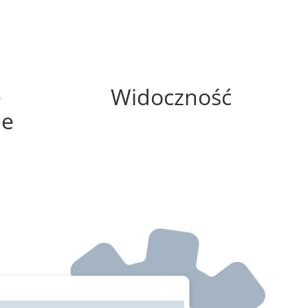
0%
e
Widoczność
ne