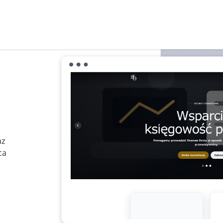
az
ca