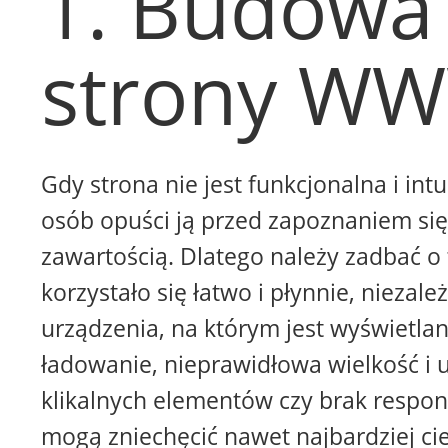
1. Budowa
strony W
Gdy strona nie jest funkcjonalna i intu
osób opuści ją przed zapoznaniem się 
zawartością. Dlatego należy zadbać o 
korzystało się łatwo i płynnie, niezale
urządzenia, na którym jest wyświetla
ładowanie, nieprawidłowa wielkość i 
klikalnych elementów czy brak respon
mogą zniechęcić nawet najbardziej ci