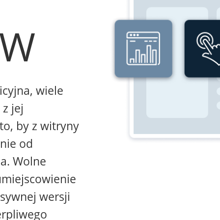
WW
icyjna, wiele
z jej
to, by z witryny
żnie od
na. Wolne
umiejscowienie
sywnej wersji
erpliwego