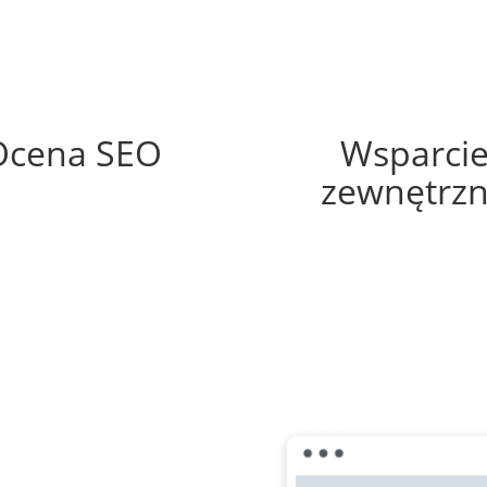
69%
35%
Ocena SEO
Wsparci
zewnętrz