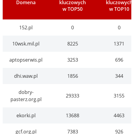
Domena
kluczowych
kluczowych
w TOP50
w TOP10
152.pl
0
0
10wsk.mil.pl
8225
1371
aptopserwis.pl
3253
696
dhi.waw.pl
1856
344
dobry-
29333
3155
pasterz.org.pl
ekorki.pl
13688
4463
gcf.org.pl
7383
926