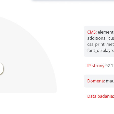
CMS:
elemento
additional_cu
css_print_met
%
font_display-
IP strony
92.1
Domena:
mau
Data badania