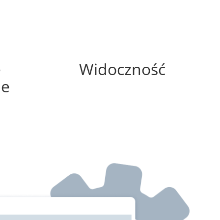
0%
e
Widoczność
ne