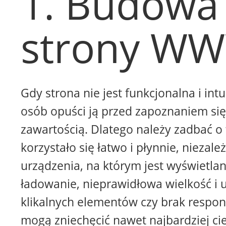
1. Budowa
strony W
Gdy strona nie jest funkcjonalna i intu
osób opuści ją przed zapoznaniem się 
zawartością. Dlatego należy zadbać o 
korzystało się łatwo i płynnie, niezale
urządzenia, na którym jest wyświetla
ładowanie, nieprawidłowa wielkość i 
klikalnych elementów czy brak respon
mogą zniechęcić nawet najbardziej ci