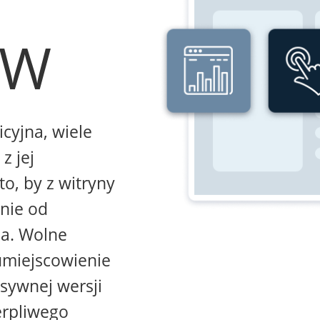
WW
icyjna, wiele
z jej
to, by z witryny
żnie od
na. Wolne
umiejscowienie
sywnej wersji
erpliwego