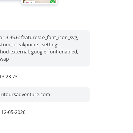
r 3.35.6; features: e_font_icon_svg,
stom_breakpoints; settings:
hod-external, google_font-enabled,
swap
13.23.73
ritoursadventure.com
:
12-05-2026