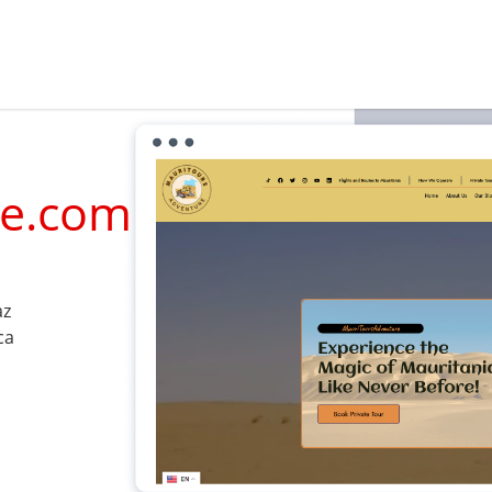
re.com
az
ca