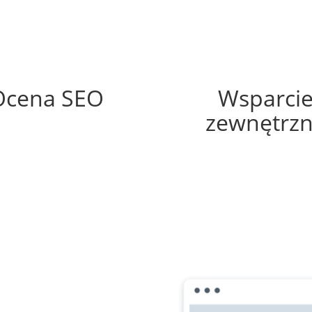
51%
0%
Ocena SEO
Wsparci
zewnętrz