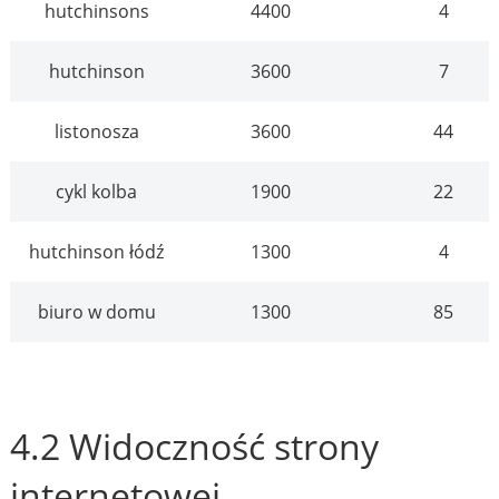
hutchinsons
4400
4
hutchinson
3600
7
listonosza
3600
44
cykl kolba
1900
22
hutchinson łódź
1300
4
biuro w domu
1300
85
4.2 Widoczność strony
internetowej