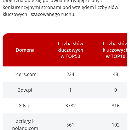
tabeli znajduje się porównanie Twojej strony z
konkurencyjnymi stronami pod względem liczby słów
kluczowych i szacowanego ruchu.
Liczba słów
Liczba słów
Domena
kluczowych
kluczowych
w TOP50
w TOP10
14ers.com
224
48
3dw.pl
1
0
80s.pl
3782
316
actlegal-
561
102
poland.com