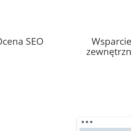
44%
60%
Ocena SEO
Wsparci
zewnętrz