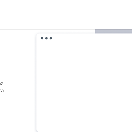
az
ca