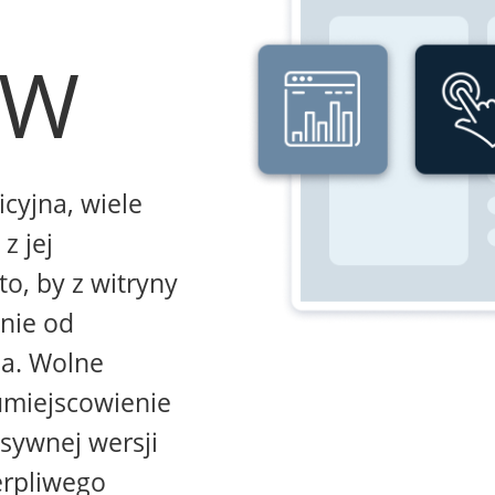
WW
icyjna, wiele
z jej
to, by z witryny
żnie od
na. Wolne
umiejscowienie
sywnej wersji
erpliwego