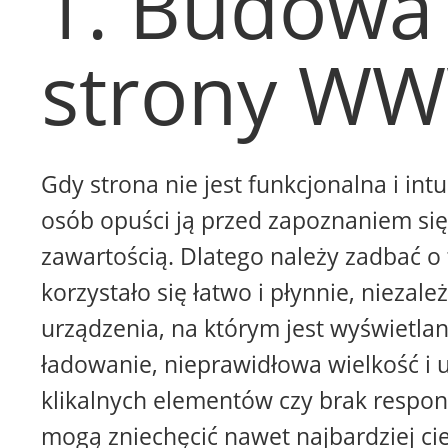
1. Budowa
strony W
Gdy strona nie jest funkcjonalna i intu
osób opuści ją przed zapoznaniem się 
zawartością. Dlatego należy zadbać o 
korzystało się łatwo i płynnie, niezale
urządzenia, na którym jest wyświetla
ładowanie, nieprawidłowa wielkość i 
klikalnych elementów czy brak respon
mogą zniechęcić nawet najbardziej ci