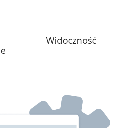
50%
e
Widoczność
ne