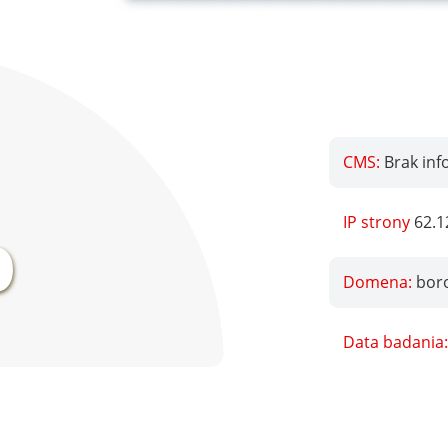
CMS:
Brak inf
%
IP strony
62.1
Domena:
bor
Data badania