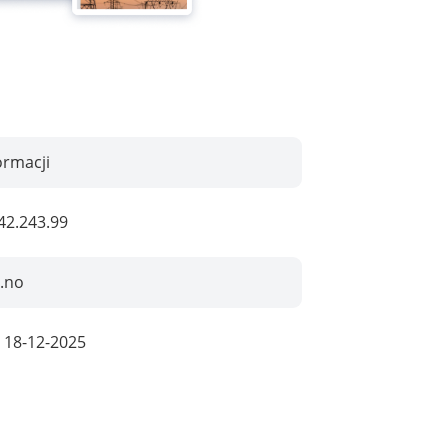
ormacji
42.243.99
g.no
:
18-12-2025