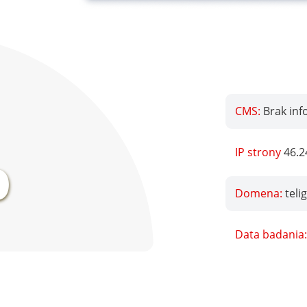
CMS:
Brak inf
%
IP strony
46.2
Domena:
teli
Data badania