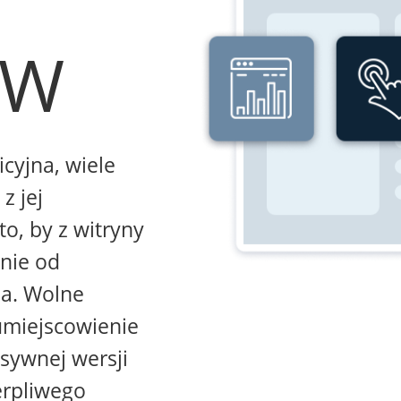
WW
icyjna, wiele
z jej
to, by z witryny
żnie od
na. Wolne
umiejscowienie
sywnej wersji
erpliwego