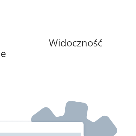
0%
e
Widoczność
ne