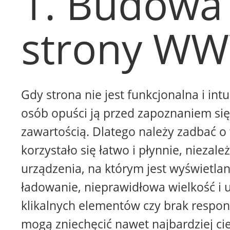
1. Budowa
strony W
Gdy strona nie jest funkcjonalna i intu
osób opuści ją przed zapoznaniem się 
zawartością. Dlatego należy zadbać o 
korzystało się łatwo i płynnie, niezale
urządzenia, na którym jest wyświetla
ładowanie, nieprawidłowa wielkość i 
klikalnych elementów czy brak respon
mogą zniechęcić nawet najbardziej ci