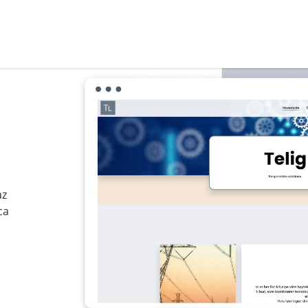
az
ca