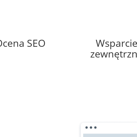
68%
20%
Ocena SEO
Wsparci
zewnętrz