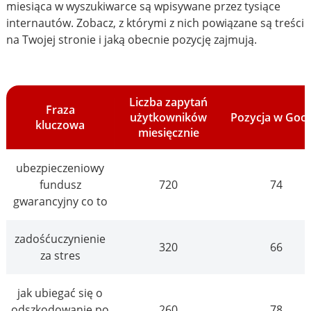
miesiąca w wyszukiwarce są wpisywane przez tysiące
internautów. Zobacz, z którymi z nich powiązane są treści
na Twojej stronie i jaką obecnie pozycję zajmują.
Liczba zapytań
Fraza
użytkowników
Pozycja w Goo
kluczowa
miesięcznie
ubezpieczeniowy
fundusz
720
74
gwarancyjny co to
zadośćuczynienie
320
66
za stres
jak ubiegać się o
odszkodowanie po
260
78