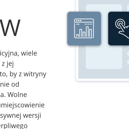
WW
icyjna, wiele
z jej
to, by z witryny
żnie od
na. Wolne
umiejscowienie
sywnej wersji
erpliwego