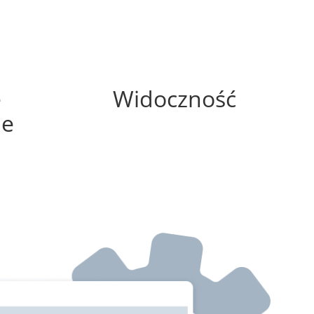
0%
e
Widoczność
ne