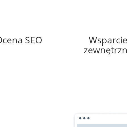
60%
60%
Ocena SEO
Wsparci
zewnętrz