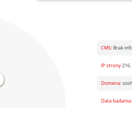
CMS:
Brak inf
%
IP strony
216.
Domena:
sos
Data badania