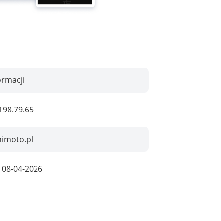
ormacji
198.79.65
himoto.pl
:
08-04-2026