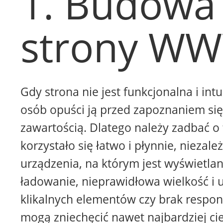
1. Budowa
strony W
Gdy strona nie jest funkcjonalna i intu
osób opuści ją przed zapoznaniem się 
zawartością. Dlatego należy zadbać o 
korzystało się łatwo i płynnie, niezale
urządzenia, na którym jest wyświetla
ładowanie, nieprawidłowa wielkość i 
klikalnych elementów czy brak respon
mogą zniechęcić nawet najbardziej ci