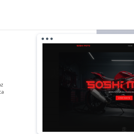
az
ca