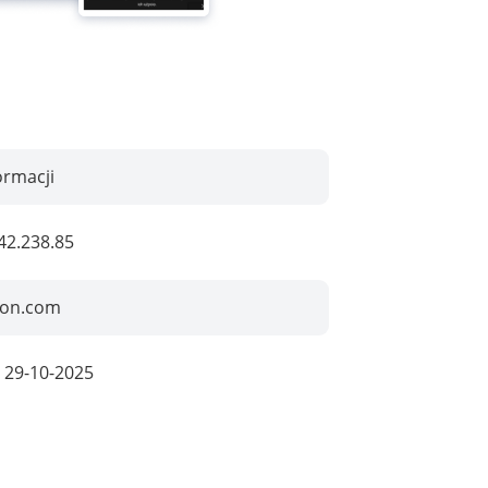
ormacji
42.238.85
kon.com
:
29-10-2025