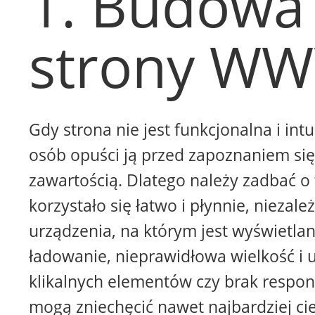
1. Budowa
strony W
Gdy strona nie jest funkcjonalna i intu
osób opuści ją przed zapoznaniem się 
zawartością. Dlatego należy zadbać o 
korzystało się łatwo i płynnie, niezale
urządzenia, na którym jest wyświetla
ładowanie, nieprawidłowa wielkość i 
klikalnych elementów czy brak respon
mogą zniechęcić nawet najbardziej ci