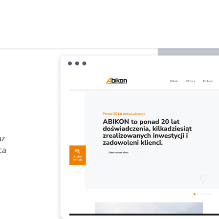
az
ca