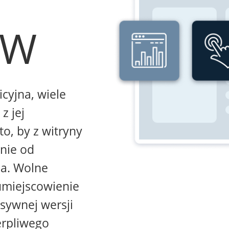
WW
icyjna, wiele
z jej
to, by z witryny
żnie od
na. Wolne
umiejscowienie
sywnej wersji
erpliwego