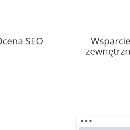
71%
60%
Ocena SEO
Wsparci
zewnętrz