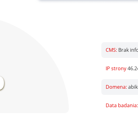
CMS:
Brak inf
%
IP strony
46.2
Domena:
abi
Data badania