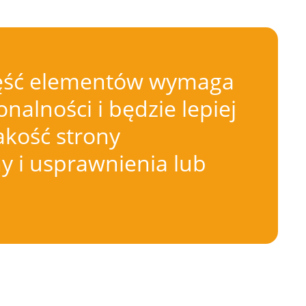
 Część elementów wymaga
nalności i będzie lepiej
akość strony
 i usprawnienia lub