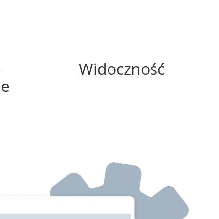
50%
e
Widoczność
ne