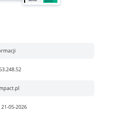
ormacji
63.248.52
mpact.pl
:
21-05-2026