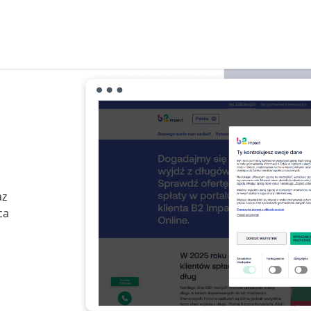
az
ca