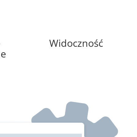
25%
e
Widoczność
ne