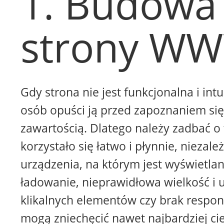
1. Budowa
strony W
Gdy strona nie jest funkcjonalna i intu
osób opuści ją przed zapoznaniem się 
zawartością. Dlatego należy zadbać o 
korzystało się łatwo i płynnie, niezale
urządzenia, na którym jest wyświetla
ładowanie, nieprawidłowa wielkość i 
klikalnych elementów czy brak respon
mogą zniechęcić nawet najbardziej ci