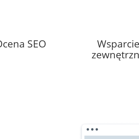
57%
65%
Ocena SEO
Wsparci
zewnętrz