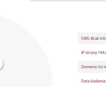
CMS:
Brak inf
%
IP strony
194.
Domena:
b2-i
Data badania