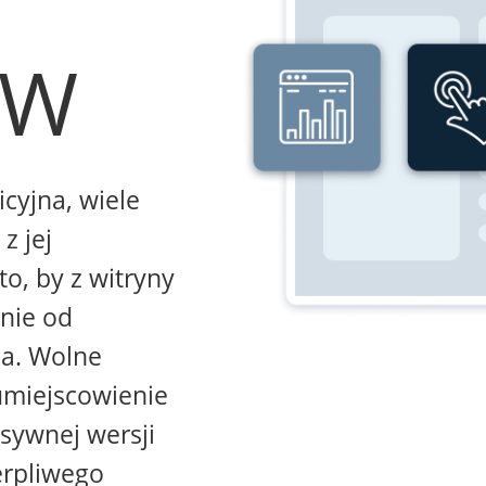
WW
icyjna, wiele
z jej
to, by z witryny
żnie od
na. Wolne
umiejscowienie
sywnej wersji
erpliwego