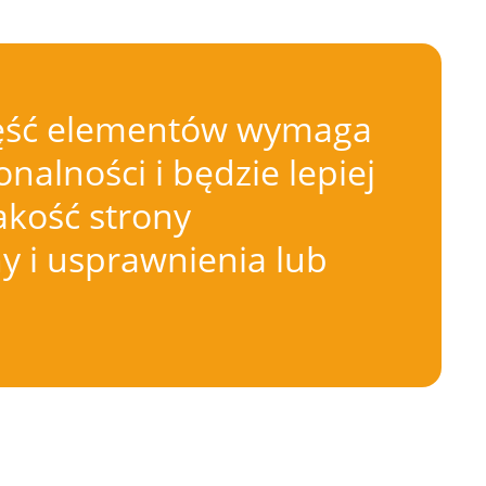
 Część elementów wymaga
nalności i będzie lepiej
akość strony
 i usprawnienia lub