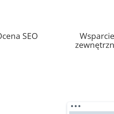
69%
20%
Ocena SEO
Wsparci
zewnętrz