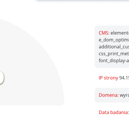
CMS:
elemento
e_dom_optimiz
additional_cu
css_print_met
%
font_display-
IP strony
94.1
Domena:
wyro
Data badania