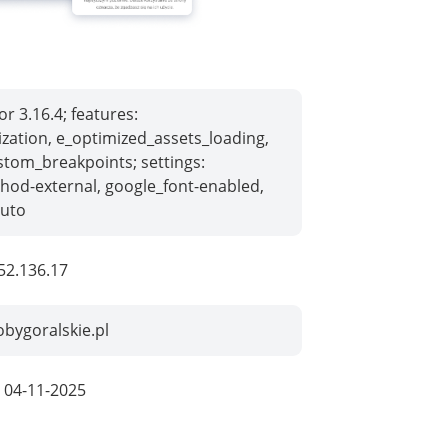
r 3.16.4; features:
ation, e_optimized_assets_loading,
stom_breakpoints; settings:
hod-external, google_font-enabled,
auto
52.136.17
bygoralskie.pl
:
04-11-2025