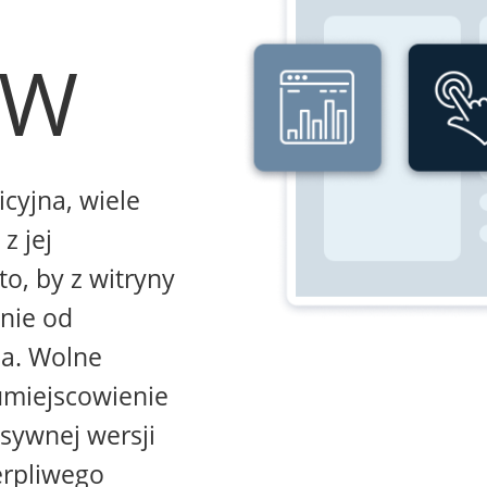
WW
icyjna, wiele
z jej
to, by z witryny
żnie od
na. Wolne
umiejscowienie
sywnej wersji
erpliwego