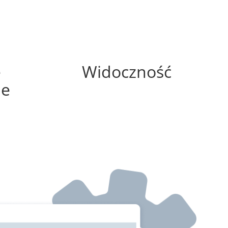
50%
e
Widoczność
ne