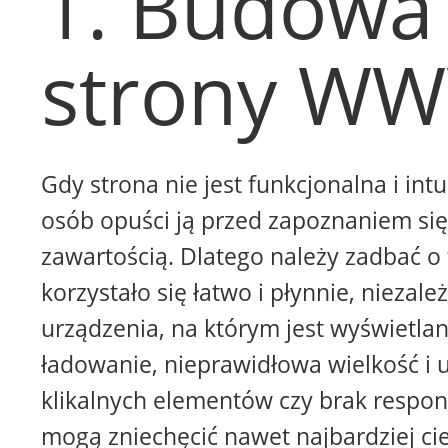
1. Budowa
strony W
Gdy strona nie jest funkcjonalna i intu
osób opuści ją przed zapoznaniem się 
zawartością. Dlatego należy zadbać o 
korzystało się łatwo i płynnie, niezale
urządzenia, na którym jest wyświetla
ładowanie, nieprawidłowa wielkość i 
klikalnych elementów czy brak respon
mogą zniechęcić nawet najbardziej ci