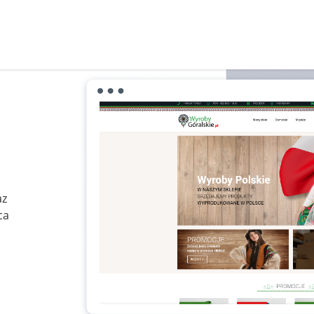
az
ca