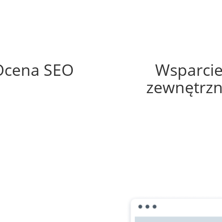
70%
70%
Ocena SEO
Wsparci
zewnętrz