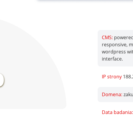
CMS:
powered 
responsive, mo
wordpress wi
%
interface.
IP strony
188.
Domena:
zak
Data badania