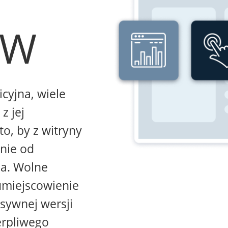
WW
icyjna, wiele
z jej
to, by z witryny
żnie od
na. Wolne
umiejscowienie
sywnej wersji
erpliwego