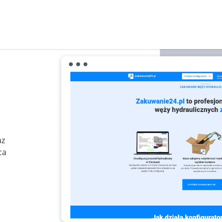
az
ca