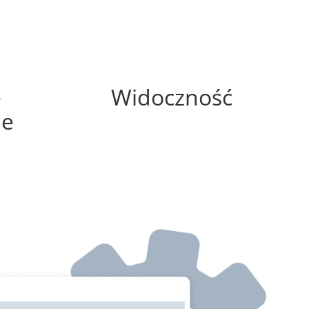
100%
e
Widoczność
ne