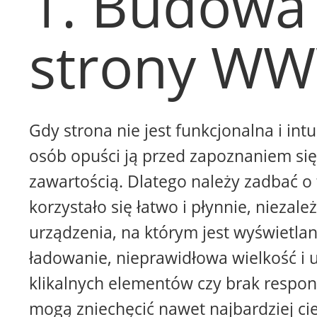
1. Budowa
strony W
Gdy strona nie jest funkcjonalna i intu
osób opuści ją przed zapoznaniem się 
zawartością. Dlatego należy zadbać o 
korzystało się łatwo i płynnie, niezale
urządzenia, na którym jest wyświetla
ładowanie, nieprawidłowa wielkość i 
klikalnych elementów czy brak respon
mogą zniechęcić nawet najbardziej ci