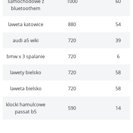
samochodowe z
1000
60
bluetoothem
laweta katowice
880
54
audi a5 wiki
720
39
bmw x 3 spalanie
720
6
lawety bielsko
720
58
laweta bielsko
720
58
klocki hamulcowe
590
14
passat b5