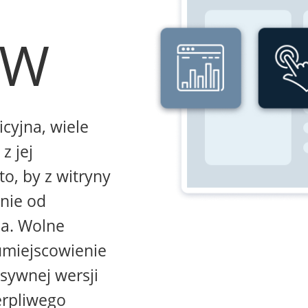
WW
icyjna, wiele
z jej
to, by z witryny
żnie od
na. Wolne
umiejscowienie
sywnej wersji
erpliwego