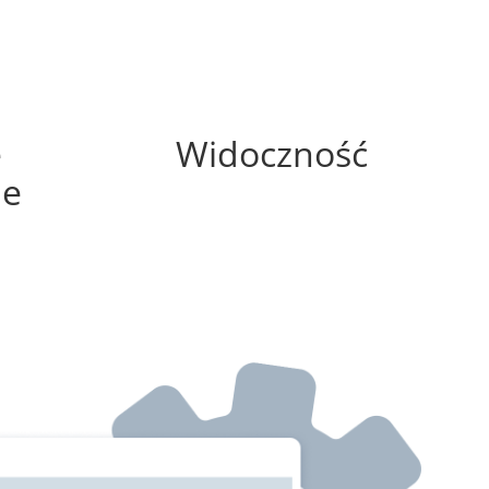
100%
e
Widoczność
ne