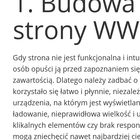
1. Budowa
strony W
Gdy strona nie jest funkcjonalna i intu
osób opuści ją przed zapoznaniem się 
zawartością. Dlatego należy zadbać o 
korzystało się łatwo i płynnie, niezale
urządzenia, na którym jest wyświetla
ładowanie, nieprawidłowa wielkość i 
klikalnych elementów czy brak respon
mogą zniechęcić nawet najbardziej ci