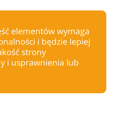
 Część elementów wymaga
nalności i będzie lepiej
akość strony
 i usprawnienia lub