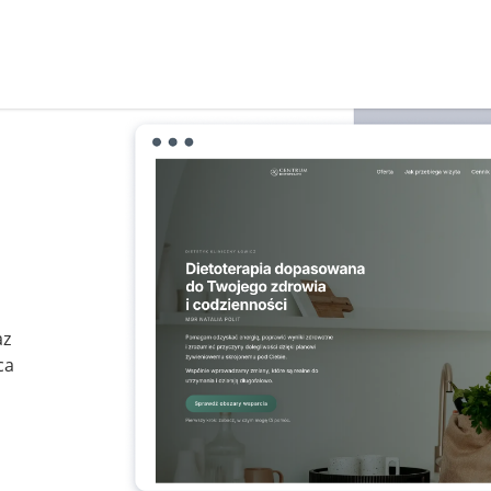
az
ca