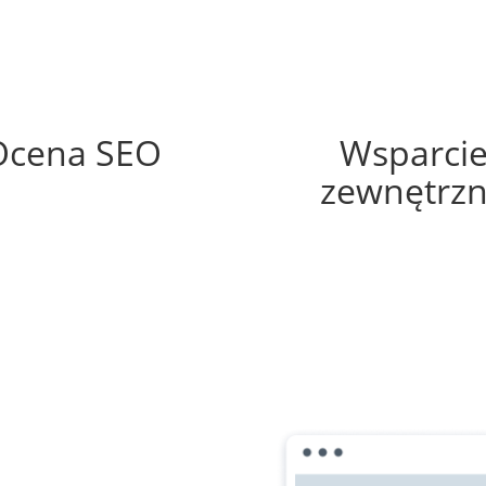
64%
50%
Ocena SEO
Wsparci
zewnętrz