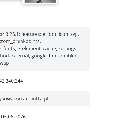
r 3.28.1; features: e_font_icon_svg,
stom_breakpoints,
e_fonts, e_element_cache; settings:
hod-external, google_font-enabled,
swap
42.240.244
ysowakonsultantka.pl
:
03-06-2026