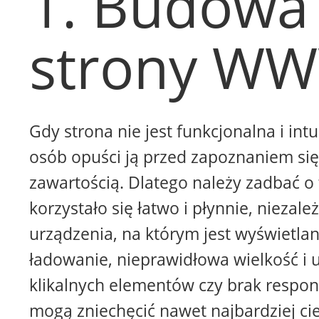
1. Budowa
strony W
Gdy strona nie jest funkcjonalna i intu
osób opuści ją przed zapoznaniem się 
zawartością. Dlatego należy zadbać o 
korzystało się łatwo i płynnie, niezale
urządzenia, na którym jest wyświetla
ładowanie, nieprawidłowa wielkość i 
klikalnych elementów czy brak respon
mogą zniechęcić nawet najbardziej ci