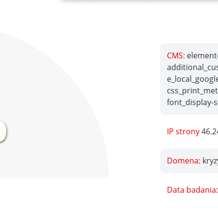
CMS:
elemento
additional_cu
e_local_googl
css_print_met
%
font_display-
IP strony
46.2
Domena:
kryz
Data badania