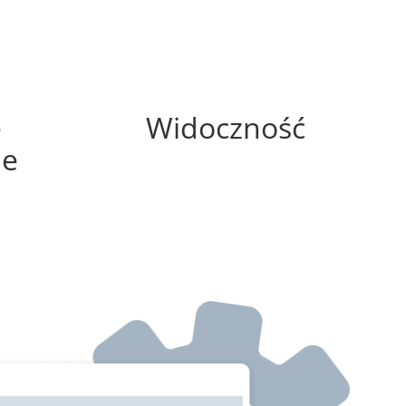
0%
e
Widoczność
ne