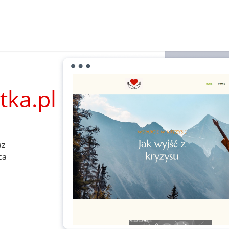
tka.pl
az
ca