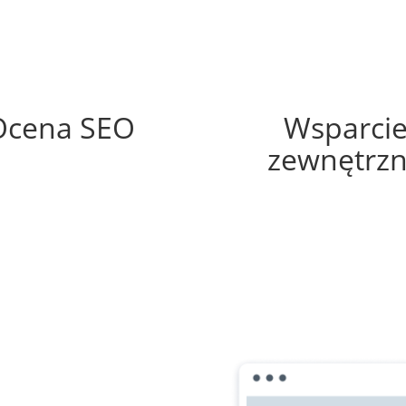
56%
0%
Ocena SEO
Wsparci
zewnętrz