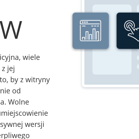
WW
icyjna, wiele
z jej
to, by z witryny
żnie od
na. Wolne
umiejscowienie
sywnej wersji
erpliwego