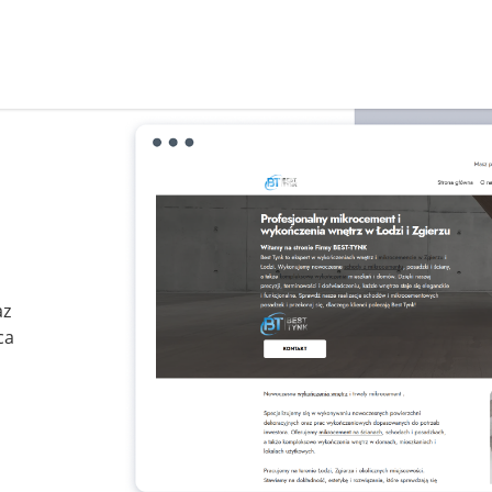
az
ca