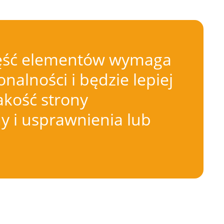
 Część elementów wymaga
nalności i będzie lepiej
akość strony
 i usprawnienia lub