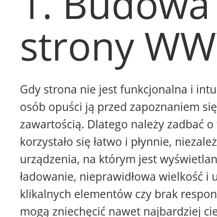
1. Budowa
strony W
Gdy strona nie jest funkcjonalna i intu
osób opuści ją przed zapoznaniem się 
zawartością. Dlatego należy zadbać o 
korzystało się łatwo i płynnie, niezale
urządzenia, na którym jest wyświetla
ładowanie, nieprawidłowa wielkość i 
klikalnych elementów czy brak respon
mogą zniechęcić nawet najbardziej ci