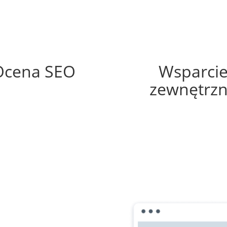
66%
60%
Ocena SEO
Wsparci
zewnętrz