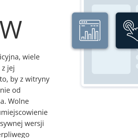
WW
icyjna, wiele
z jej
to, by z witryny
żnie od
na. Wolne
umiejscowienie
sywnej wersji
erpliwego