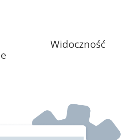
75%
e
Widoczność
ne