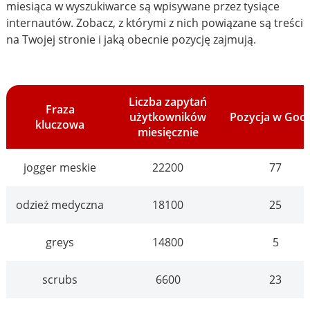
miesiąca w wyszukiwarce są wpisywane przez tysiące
internautów. Zobacz, z którymi z nich powiązane są treści
na Twojej stronie i jaką obecnie pozycję zajmują.
Liczba zapytań
Fraza
użytkowników
Pozycja w Goo
kluczowa
miesięcznie
jogger meskie
22200
77
odzież medyczna
18100
25
greys
14800
5
scrubs
6600
23