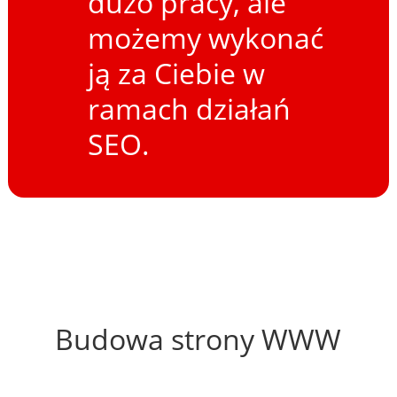
dużo pracy, ale
możemy wykonać
ją za Ciebie w
ramach działań
SEO.
58%
Budowa strony WWW