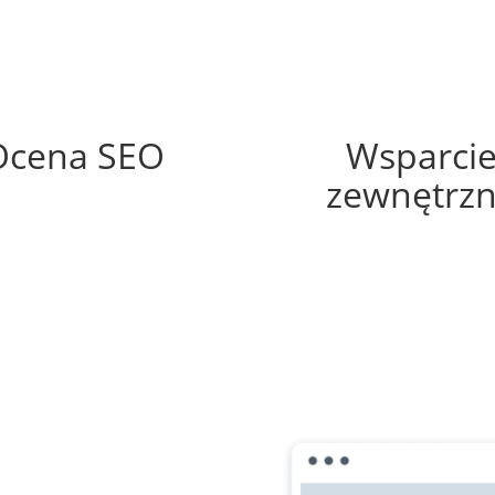
48%
60%
Ocena SEO
Wsparci
zewnętrz