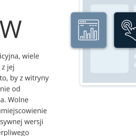
WW
icyjna, wiele
z jej
to, by z witryny
żnie od
na. Wolne
umiejscowienie
sywnej wersji
erpliwego