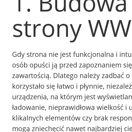
1. Budowa
strony W
Gdy strona nie jest funkcjonalna i intu
osób opuści ją przed zapoznaniem się 
zawartością. Dlatego należy zadbać o 
korzystało się łatwo i płynnie, niezale
urządzenia, na którym jest wyświetla
ładowanie, nieprawidłowa wielkość i 
klikalnych elementów czy brak respon
mogą zniechęcić nawet najbardziej ci