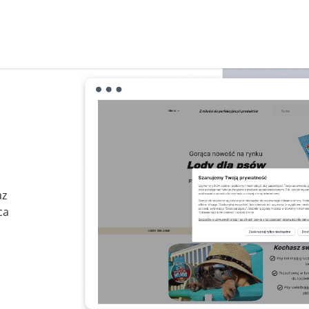
az
ca