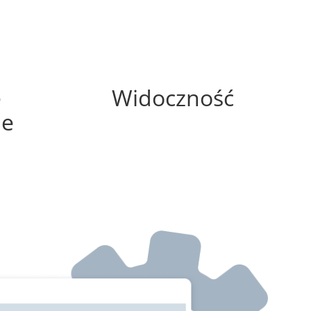
25%
e
Widoczność
ne