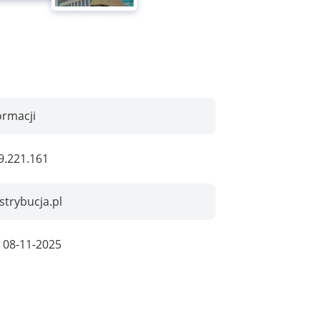
ormacji
9.221.161
strybucja.pl
:
08-11-2025