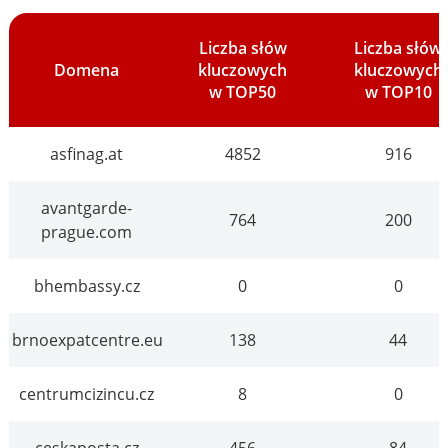
Liczba słów
Liczba słów
Domena
kluczowych
kluczowych
w TOP50
w TOP10
asfinag.at
4852
916
avantgarde-
764
200
prague.com
bhembassy.cz
0
0
brnoexpatcentre.eu
138
44
centrumcizincu.cz
8
0
ceskaposta.cz
456
84