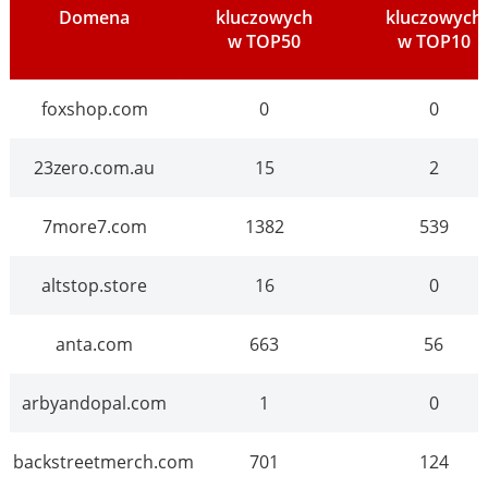
Domena
kluczowych
kluczowych
w TOP50
w TOP10
foxshop.com
0
0
23zero.com.au
15
2
7more7.com
1382
539
altstop.store
16
0
anta.com
663
56
arbyandopal.com
1
0
backstreetmerch.com
701
124