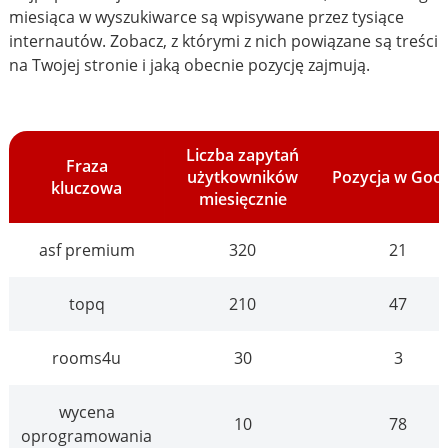
miesiąca w wyszukiwarce są wpisywane przez tysiące
internautów. Zobacz, z którymi z nich powiązane są treści
na Twojej stronie i jaką obecnie pozycję zajmują.
Liczba zapytań
Fraza
użytkowników
Pozycja w Goo
kluczowa
miesięcznie
asf premium
320
21
topq
210
47
rooms4u
30
3
wycena
10
78
oprogramowania