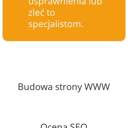
usprawnienia lub
zleć to
specjalistom.
68%
Budowa strony WWW
51%
Ocena SEO