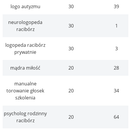
logo autyzmu
30
39
neurologopeda
30
1
racibórz
logopeda racibórz
30
3
prywatnie
mądra miłość
20
28
manualne
torowanie głosek
20
34
szkolenia
psycholog rodzinny
20
64
racibórz