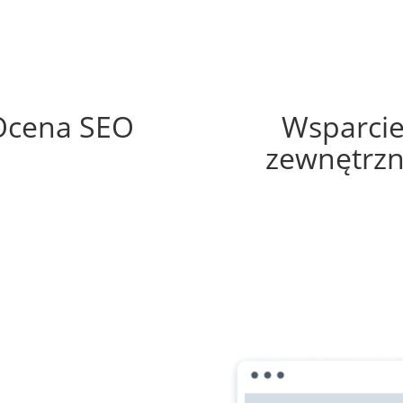
56%
60%
Ocena SEO
Wsparci
zewnętrz