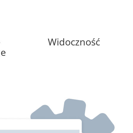
75%
e
Widoczność
ne