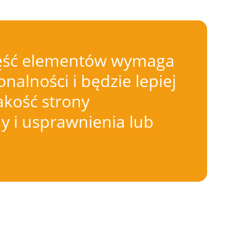
 Część elementów wymaga
nalności i będzie lepiej
akość strony
 i usprawnienia lub