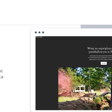
az
ca