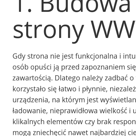
1. Budowa
strony W
Gdy strona nie jest funkcjonalna i intu
osób opuści ją przed zapoznaniem się 
zawartością. Dlatego należy zadbać o 
korzystało się łatwo i płynnie, niezale
urządzenia, na którym jest wyświetla
ładowanie, nieprawidłowa wielkość i 
klikalnych elementów czy brak respon
mogą zniechęcić nawet najbardziej ci