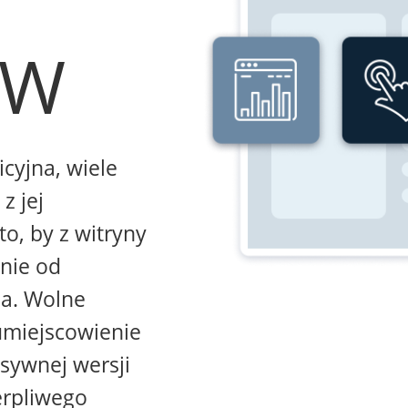
WW
icyjna, wiele
z jej
to, by z witryny
żnie od
na. Wolne
umiejscowienie
sywnej wersji
erpliwego