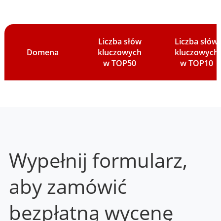
Liczba słów
Liczba słów
Domena
kluczowych
kluczowych
w TOP50
w TOP10
Wypełnij formularz,
aby zamówić
bezpłatną wycenę