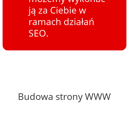
ją za Ciebie w
ramach działań
SEO.
50%
Budowa strony WWW
63%