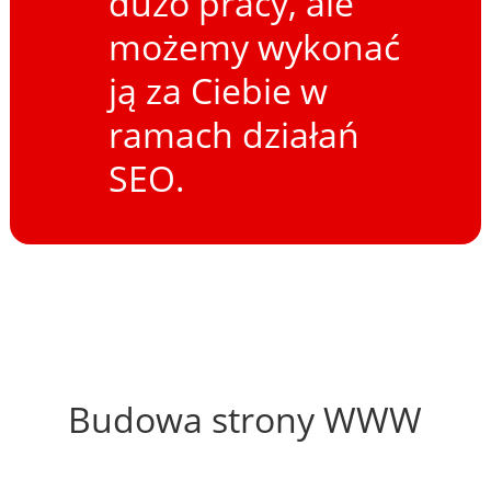
dużo pracy, ale
możemy wykonać
ją za Ciebie w
ramach działań
SEO.
64%
Budowa strony WWW