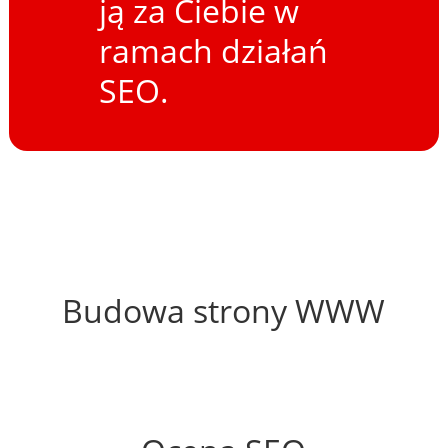
ją za Ciebie w
ramach działań
SEO.
63%
Budowa strony WWW
56%