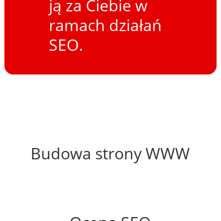
ją za Ciebie w
ramach działań
SEO.
19%
Budowa strony WWW
51%