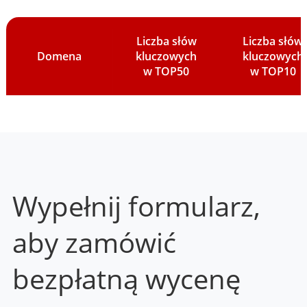
Liczba słów
Liczba słów
Domena
kluczowych
kluczowych
w TOP50
w TOP10
Wypełnij formularz,
aby zamówić
bezpłatną wycenę