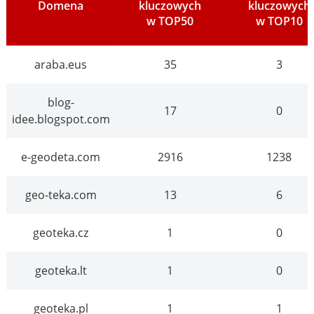
Domena
kluczowych
kluczowych
w TOP50
w TOP10
araba.eus
35
3
blog-
17
0
idee.blogspot.com
e-geodeta.com
2916
1238
geo-teka.com
13
6
geoteka.cz
1
0
geoteka.lt
1
0
geoteka.pl
1
1