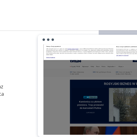
az
ca