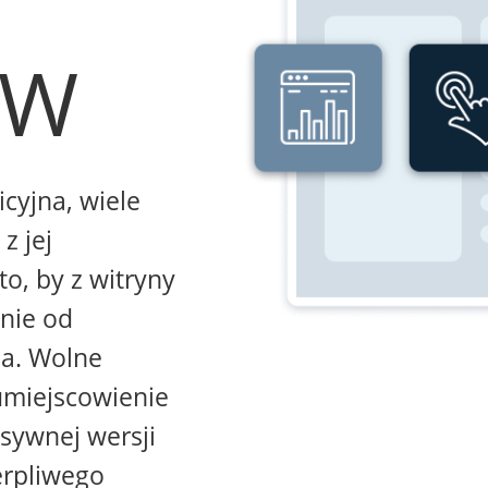
WW
icyjna, wiele
z jej
to, by z witryny
żnie od
na. Wolne
umiejscowienie
sywnej wersji
erpliwego