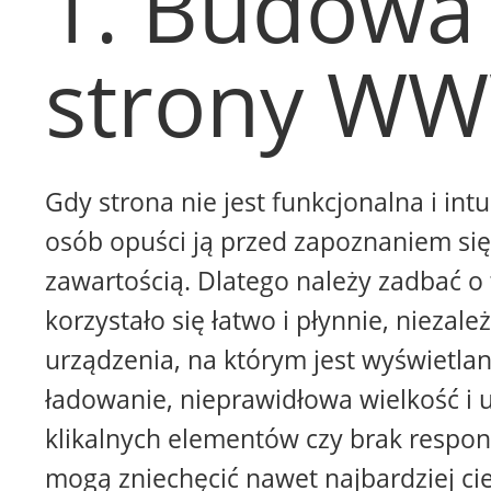
1. Budowa
strony W
Gdy strona nie jest funkcjonalna i intu
osób opuści ją przed zapoznaniem się 
zawartością. Dlatego należy zadbać o 
korzystało się łatwo i płynnie, niezale
urządzenia, na którym jest wyświetla
ładowanie, nieprawidłowa wielkość i 
klikalnych elementów czy brak respon
mogą zniechęcić nawet najbardziej ci