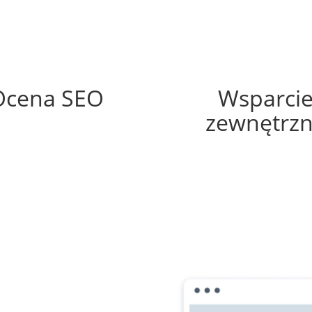
68%
10%
Ocena SEO
Wsparci
zewnętrz