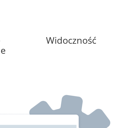
0%
e
Widoczność
ne