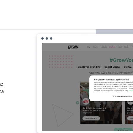
az
ca