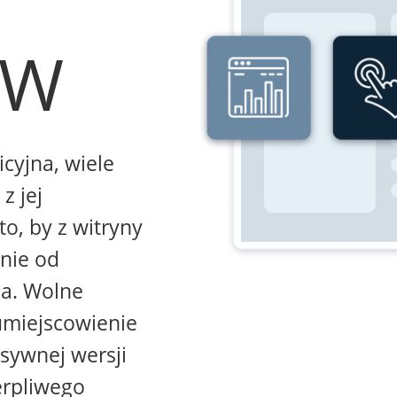
WW
icyjna, wiele
z jej
to, by z witryny
żnie od
na. Wolne
umiejscowienie
sywnej wersji
erpliwego