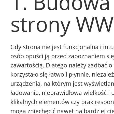
1. Budowa
strony W
Gdy strona nie jest funkcjonalna i intu
osób opuści ją przed zapoznaniem się 
zawartością. Dlatego należy zadbać o 
korzystało się łatwo i płynnie, niezale
urządzenia, na którym jest wyświetla
ładowanie, nieprawidłowa wielkość i 
klikalnych elementów czy brak respon
mogą zniechęcić nawet najbardziej ci