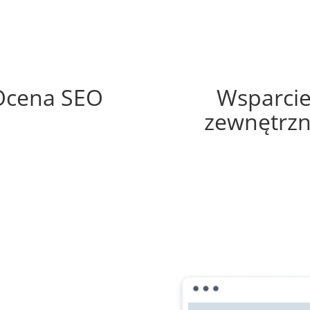
78%
70%
Ocena SEO
Wsparci
zewnętrz