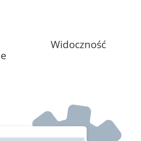
100%
e
Widoczność
ne