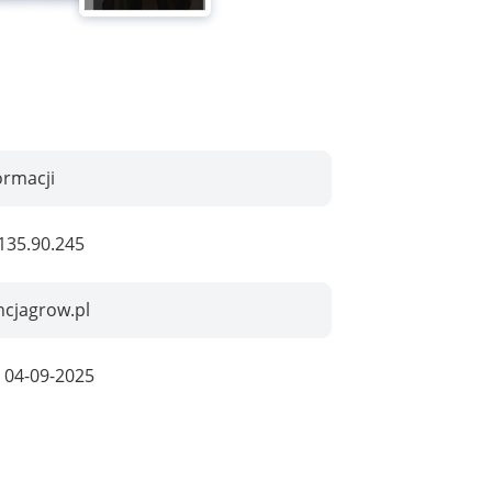
ormacji
135.90.245
ncjagrow.pl
:
04-09-2025