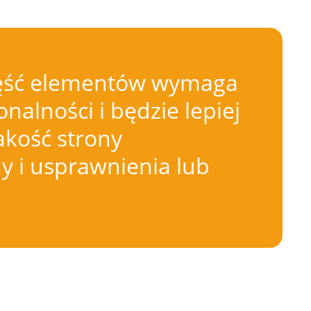
 Część elementów wymaga
nalności i będzie lepiej
akość strony
 i usprawnienia lub