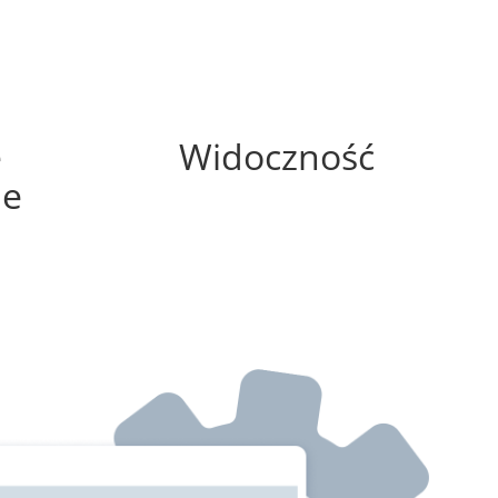
75%
e
Widoczność
ne