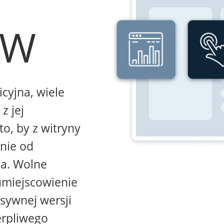
WW
icyjna, wiele
z jej
to, by z witryny
żnie od
na. Wolne
umiejscowienie
sywnej wersji
erpliwego