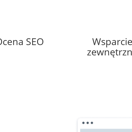
63%
0%
Ocena SEO
Wsparci
zewnętrz