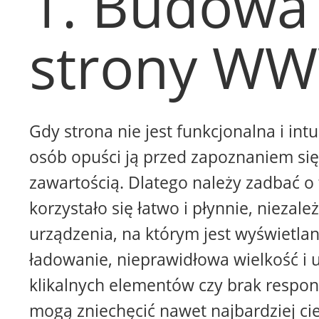
1. Budowa
strony W
Gdy strona nie jest funkcjonalna i intu
osób opuści ją przed zapoznaniem się 
zawartością. Dlatego należy zadbać o 
korzystało się łatwo i płynnie, niezale
urządzenia, na którym jest wyświetla
ładowanie, nieprawidłowa wielkość i 
klikalnych elementów czy brak respon
mogą zniechęcić nawet najbardziej ci