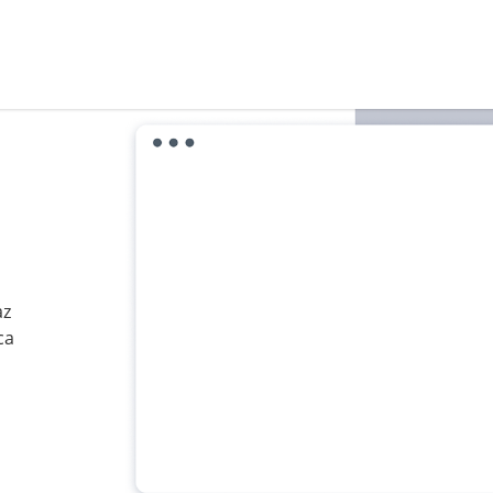
az
ca