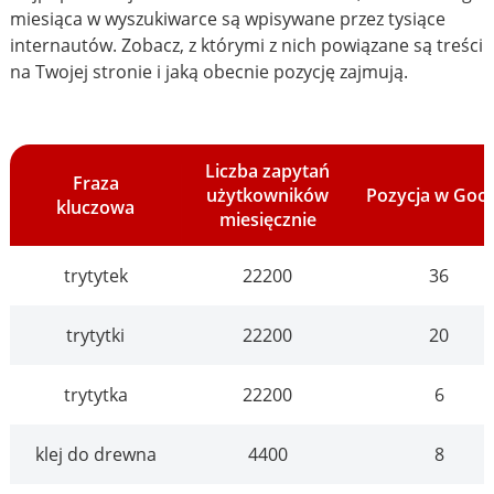
miesiąca w wyszukiwarce są wpisywane przez tysiące
internautów. Zobacz, z którymi z nich powiązane są treści
na Twojej stronie i jaką obecnie pozycję zajmują.
Liczba zapytań
Fraza
użytkowników
Pozycja w Goo
kluczowa
miesięcznie
trytytek
22200
36
trytytki
22200
20
trytytka
22200
6
klej do drewna
4400
8