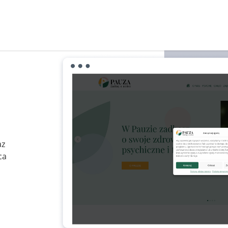
az
ca