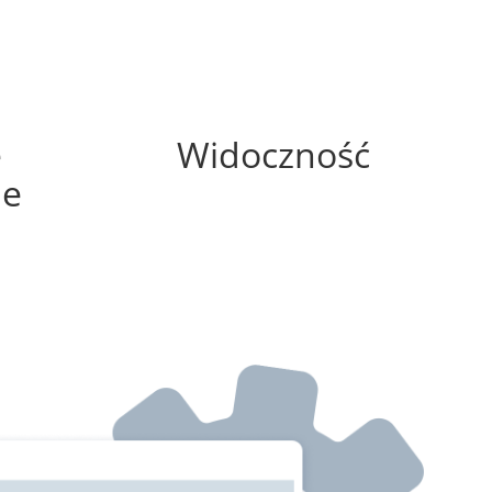
75%
e
Widoczność
ne