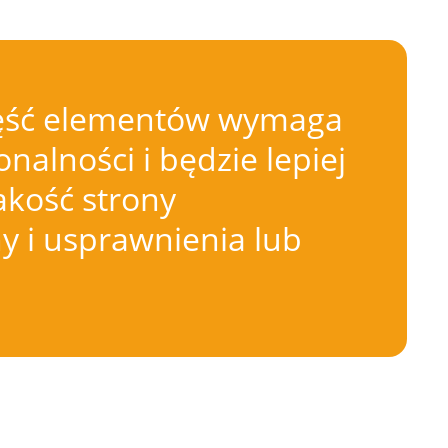
 Część elementów wymaga
nalności i będzie lepiej
akość strony
 i usprawnienia lub