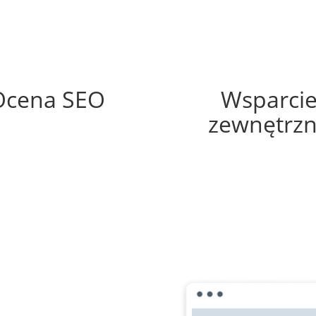
56%
60%
Ocena SEO
Wsparci
zewnętrz