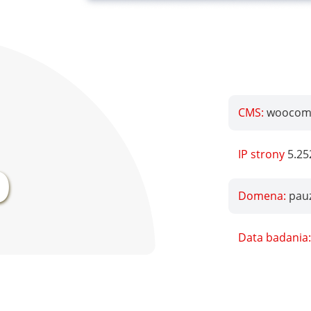
CMS:
woocomm
%
IP strony
5.25
Domena:
pauz
Data badania