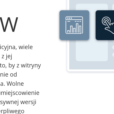
WW
icyjna, wiele
z jej
to, by z witryny
żnie od
na. Wolne
umiejscowienie
sywnej wersji
erpliwego