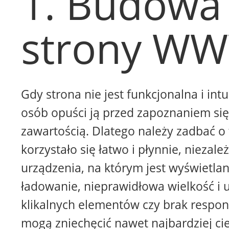
1. Budowa
strony W
Gdy strona nie jest funkcjonalna i intu
osób opuści ją przed zapoznaniem się 
zawartością. Dlatego należy zadbać o 
korzystało się łatwo i płynnie, niezale
urządzenia, na którym jest wyświetla
ładowanie, nieprawidłowa wielkość i 
klikalnych elementów czy brak respon
mogą zniechęcić nawet najbardziej ci