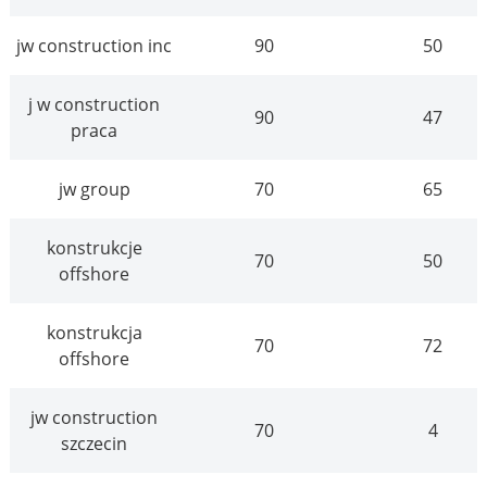
jw construction inc
90
50
j w construction
90
47
praca
jw group
70
65
konstrukcje
70
50
offshore
konstrukcja
70
72
offshore
jw construction
70
4
szczecin