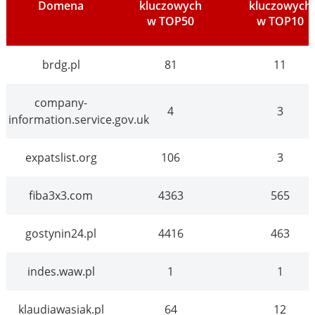
Domena
kluczowych
kluczowych
w TOP50
w TOP10
brdg.pl
81
11
company-
4
3
information.service.gov.uk
expatslist.org
106
3
fiba3x3.com
4363
565
gostynin24.pl
4416
463
indes.waw.pl
1
1
klaudiawasiak.pl
64
12