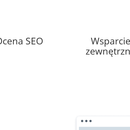
74%
60%
Ocena SEO
Wsparci
zewnętrz