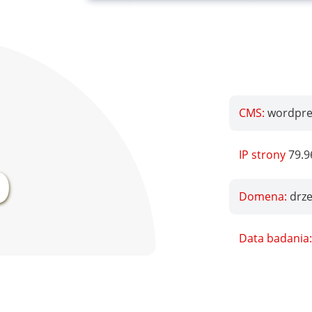
CMS:
wordpres
%
IP strony
79.9
Domena:
drz
Data badania