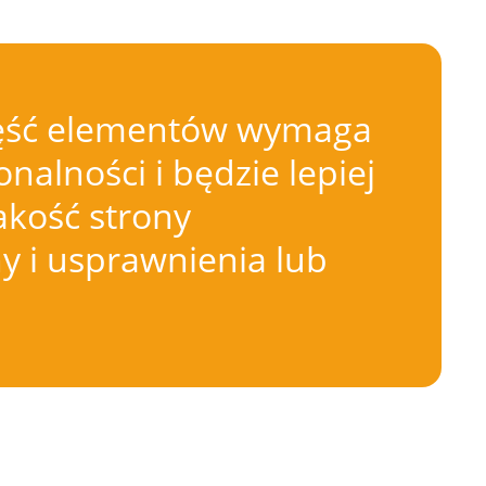
 Część elementów wymaga
nalności i będzie lepiej
akość strony
 i usprawnienia lub