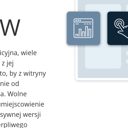
WW
icyjna, wiele
z jej
to, by z witryny
żnie od
na. Wolne
umiejscowienie
sywnej wersji
erpliwego