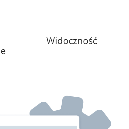
25%
e
Widoczność
ne