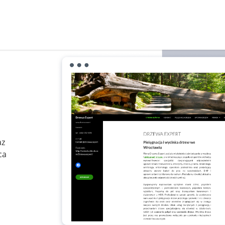
az
ca