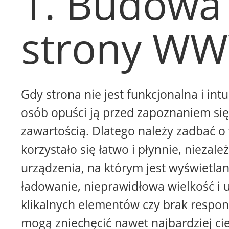
1. Budowa
strony W
Gdy strona nie jest funkcjonalna i intu
osób opuści ją przed zapoznaniem się 
zawartością. Dlatego należy zadbać o 
korzystało się łatwo i płynnie, niezale
urządzenia, na którym jest wyświetla
ładowanie, nieprawidłowa wielkość i 
klikalnych elementów czy brak respon
mogą zniechęcić nawet najbardziej ci