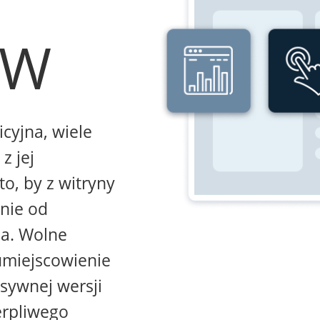
WW
icyjna, wiele
z jej
to, by z witryny
żnie od
na. Wolne
umiejscowienie
sywnej wersji
erpliwego