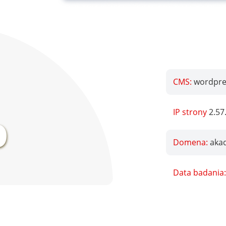
CMS:
wordpres
%
IP strony
2.57
Domena:
akad
Data badania