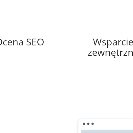
61%
60%
Ocena SEO
Wsparci
zewnętrz