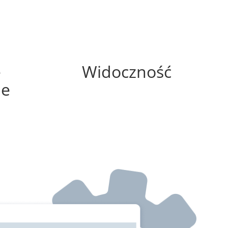
75%
e
Widoczność
ne