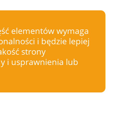
 Część elementów wymaga
nalności i będzie lepiej
akość strony
 i usprawnienia lub