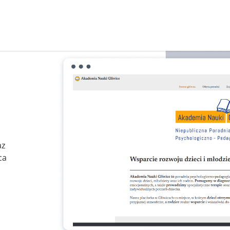
az
ca