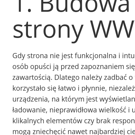
1. Budowa
strony W
Gdy strona nie jest funkcjonalna i intu
osób opuści ją przed zapoznaniem się 
zawartością. Dlatego należy zadbać o 
korzystało się łatwo i płynnie, niezale
urządzenia, na którym jest wyświetla
ładowanie, nieprawidłowa wielkość i 
klikalnych elementów czy brak respon
mogą zniechęcić nawet najbardziej ci