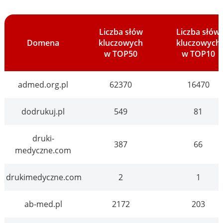
Liczba słów
Liczba słów
Domena
kluczowych
kluczowych
w TOP50
w TOP10
admed.org.pl
62370
16470
dodrukuj.pl
549
81
druki-
387
66
medyczne.com
drukimedyczne.com
2
1
ab-med.pl
2172
203