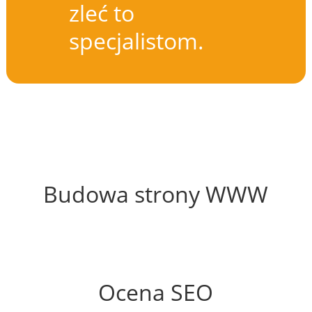
zleć to
specjalistom.
56%
Budowa strony WWW
76%
Ocena SEO