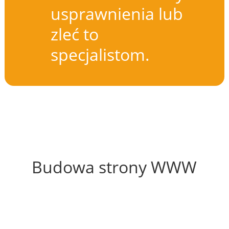
usprawnienia lub
zleć to
specjalistom.
59%
Budowa strony WWW
47%