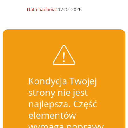
Data badania:
17-02-2026
Kondycja Twojej
strony nie jest
najlepsza. Część
elementów
wymaga poprawy.