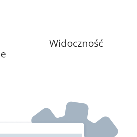
50%
e
Widoczność
ne