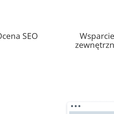
67%
60%
Ocena SEO
Wsparci
zewnętrz