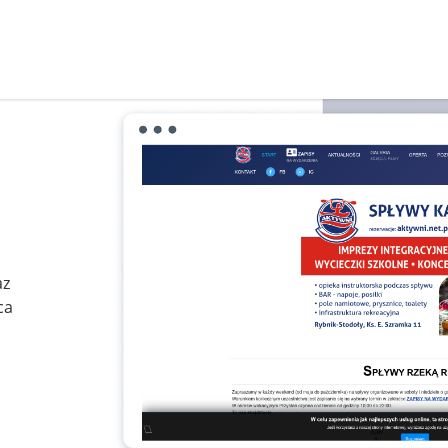
az
ca