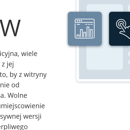
WW
icyjna, wiele
z jej
to, by z witryny
żnie od
na. Wolne
umiejscowienie
sywnej wersji
erpliwego