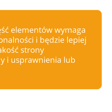
 Część elementów wymaga
nalności i będzie lepiej
akość strony
 i usprawnienia lub