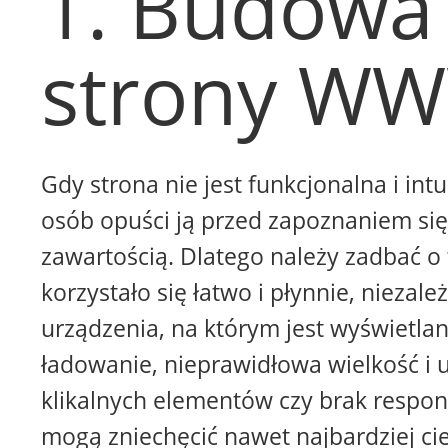
1. Budowa
strony W
Gdy strona nie jest funkcjonalna i intu
osób opuści ją przed zapoznaniem się 
zawartością. Dlatego należy zadbać o 
korzystało się łatwo i płynnie, niezale
urządzenia, na którym jest wyświetla
ładowanie, nieprawidłowa wielkość i 
klikalnych elementów czy brak respon
mogą zniechęcić nawet najbardziej ci