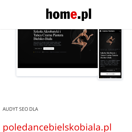
AUDYT SEO DLA
poledancebielskobiala.pl