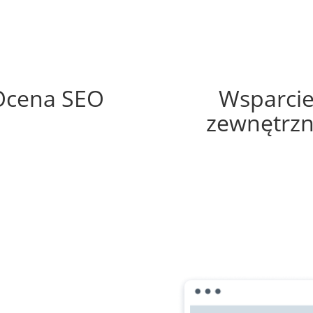
58%
60%
Ocena SEO
Wsparci
zewnętrz