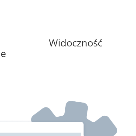
0%
e
Widoczność
ne