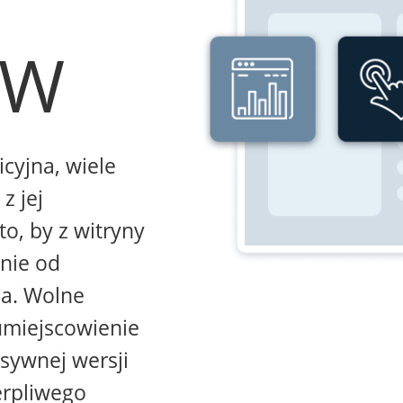
WW
icyjna, wiele
z jej
to, by z witryny
żnie od
na. Wolne
umiejscowienie
sywnej wersji
erpliwego