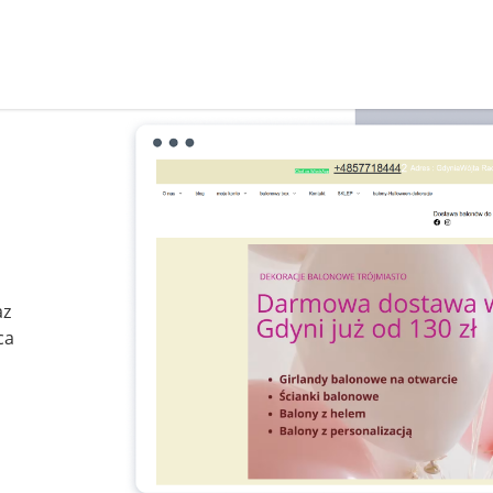
az
ca