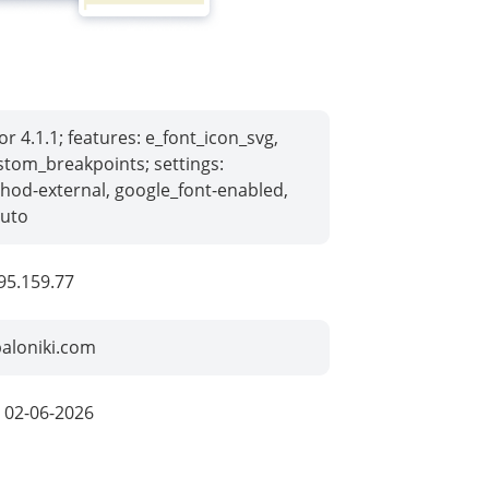
r 4.1.1; features: e_font_icon_svg,
stom_breakpoints; settings:
hod-external, google_font-enabled,
auto
95.159.77
baloniki.com
:
02-06-2026