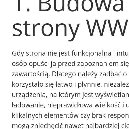
1. Budowa
strony W
Gdy strona nie jest funkcjonalna i intu
osób opuści ją przed zapoznaniem się 
zawartością. Dlatego należy zadbać o 
korzystało się łatwo i płynnie, niezale
urządzenia, na którym jest wyświetla
ładowanie, nieprawidłowa wielkość i 
klikalnych elementów czy brak respon
mogą zniechęcić nawet najbardziej ci