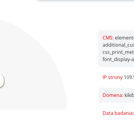
CMS:
elemento
additional_cu
css_print_met
%
font_display-
IP strony
109.
Domena:
kiki
Data badania